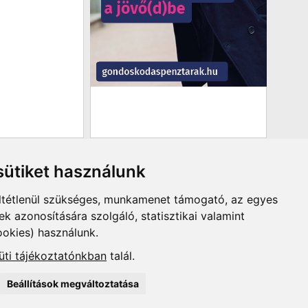
ütiket használunk
ltétlenül szükséges, munkamenet támogató, az egyes
 azonosítására szolgáló, statisztikai valamint
ookies) használunk.
üti tájékoztatónkban
talál.
Beállítások megváltoztatása
lási feltételek
-
Szerződési feltételek
u