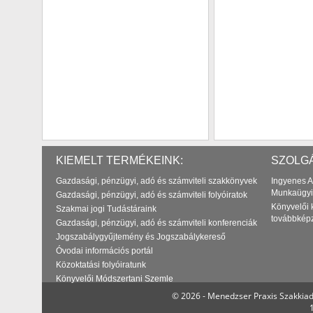
KIEMELT TERMÉKEINK:
SZOLGÁ
Gazdasági, pénzügyi, adó és számviteli szakkönyvek
Ingyenes A
Munkaügyi
Gazdasági, pénzügyi, adó és számviteli folyóiratok
Könyvelői 
Szakmai jogi Tudástáraink
továbbkép
Gazdasági, pénzügyi, adó és számviteli konferenciák
Jogszabálygyűjtemény és Jogszabálykereső
Óvodai információs portál
Közoktatási folyóiratunk
Könyvelői Módszertani Szemle
© 2026 - Menedzser Praxis Szakkiad