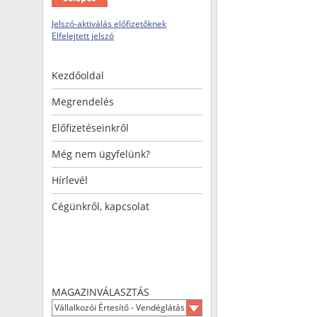
Jelszó-aktiválás előfizetőknek
Elfelejtett jelszó
Kezdőoldal
Megrendelés
Előfizetéseinkről
Még nem ügyfelünk?
Hírlevél
Cégünkről, kapcsolat
MAGAZINVÁLASZTÁS
Vállalkozói Értesítő - Vendéglátás és Turizmus