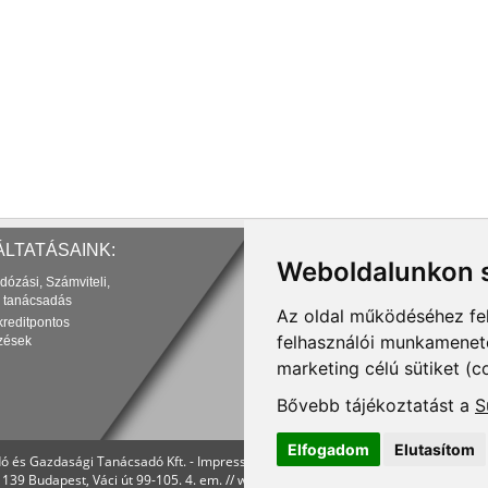
LTATÁSAINK:
Weboldalunkon s
dózási, Számviteli,
 tanácsadás
Az oldal működéséhez fe
kreditpontos
felhasználói munkamenetek
zések
marketing célú sütiket (c
Bővebb tájékoztatást a
S
Elfogadom
Elutasítom
ó és Gazdasági Tanácsadó Kft. -
Impresszum
-
Adatvédelmi feltételek
-
Felhaszná
1139 Budapest, Váci út 99-105. 4. em. //
www.menedzserpraxis.hu
//
info@mprx.h