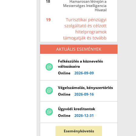
18
Hamarosan létrejön a
Mesterséges Intelligencia
Hivatal
19
Turisztikai pénzügyi
szolgáltató és célzott
hitelprogramok
támogatják és tovább
erősítik a magyar
AKTUÁLIS ESEMÉNYEK
turizmus fejlődését
Felkészülés a köznevelés
20
CBRE: Folytatódhat a
változásaira
fellendülés a budapesti
Online
2026-09-09
szállodapiacon
Végelszámolás, kényszertörlés
Online
2026-09-16
Ügyvédi kreditontok
Online
2026-12-31
Eseménykövetés