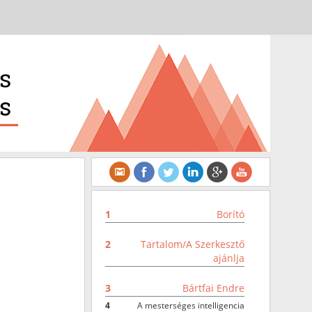
1
Borító
2
Tartalom/A Szerkesztő
ajánlja
3
Bártfai Endre
4
A mesterséges intelligencia