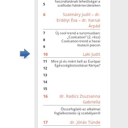
használatának lehetőségei a
5
szállodai háttérterületeken
6
Szatmáry Judit – dr.
Erdélyi Éva – dr. Karsai
Árpád
7
Új cool trend a turizmusban:
„Coolcation” (2. rész)
8
Coolcation-trend a hazai
kiutazó piacon
9
10
Laki Judit
11
Mire jó és miért kell az Európai
Egészségbiztosításai Kártya?
12
13
14
15
16
dr. Radics Zsuzsanna
Gabriella
Összefoglaló az alkalmai
foglalkoztatás új szabályairól
17
dr. Jónás Tünde