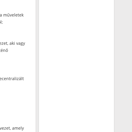
 a műveletek
l;
zet, aki vagy
ténő
ecentralizált
vezet, amely