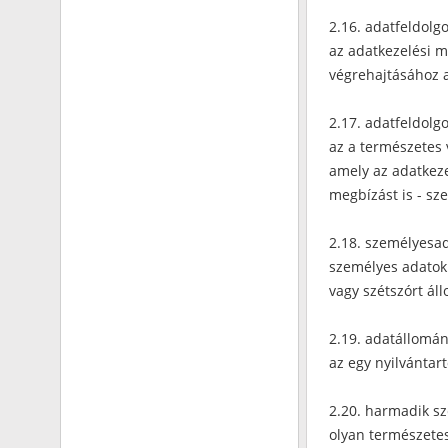
2.16. adatfeldolg
az adatkezelési m
végrehajtásához a
2.17. adatfeldolg
az a természetes 
amely az adatkeze
megbízást is - sz
2.18. személyesad
személyes adatok b
vagy szétszórt ál
2.19. adatállomán
az egy nyilvántar
2.20. harmadik s
olyan természetes