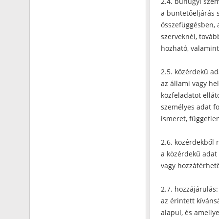
2.4. bűnügyi szem
a büntetőeljárás
összefüggésben, a
szerveknél, továb
hozható, valamint
2.5. közérdekű ad
az állami vagy he
közfeladatot ellá
személyes adat f
ismeret, függetle
2.6. közérdekből 
a közérdekű adat
vagy hozzáférhető
2.7. hozzájárulás:
az érintett kíván
alapul, és amelly