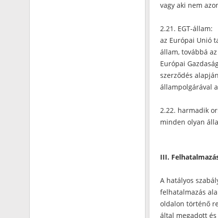
vagy aki nem azon
2.21. EGT-állam:
az Európai Unió 
állam, továbbá az
Európai Gazdasági
szerződés alapjá
állampolgárával a
2.22. harmadik or
minden olyan áll
III. Felhatalmazá
A hatályos szabál
felhatalmazás ala
oldalon történő r
által megadott és 