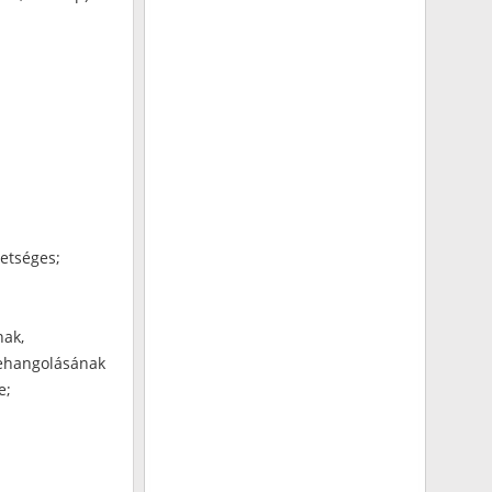
hetséges;
nak,
zehangolásának
e;