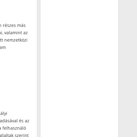
n részes más
i, valamint az
tt nemzetközi
lam
ályi
gadásával és az
a felhasználó
glaltak szerint