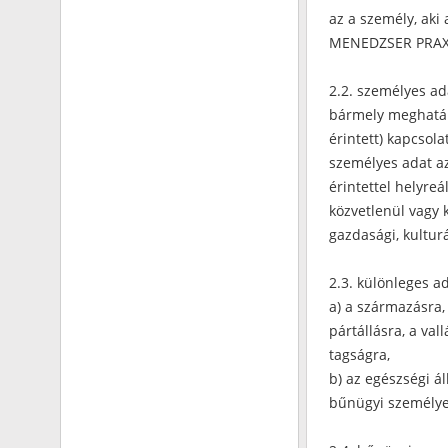
az a személy, aki
MENEDZSER PRAXIS
2.2. személyes ad
bármely meghatáro
érintett) kapcsol
személyes adat a
érintettel helyreá
közvetlenül vagy kö
gazdasági, kultur
2.3. különleges ad
a) a származásra,
pártállásra, a va
tagságra,
b) az egészségi ál
bűnügyi személye