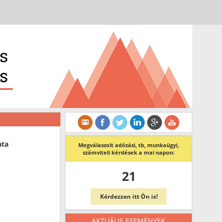
ata
Megválaszolt adózási, tb, munkaügyi,
számviteli kérdések a mai napon:
21
Kérdezzen itt Ön is!
AKTUÁLIS ESEMÉNYEK