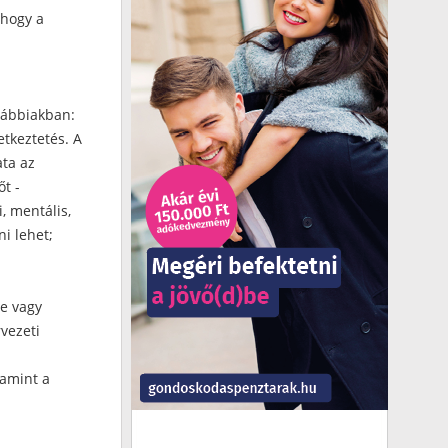
 hogy a
vábbiakban:
etkeztetés. A
ta az
őt -
i, mentális,
i lehet;
re vagy
vezeti
lamint a