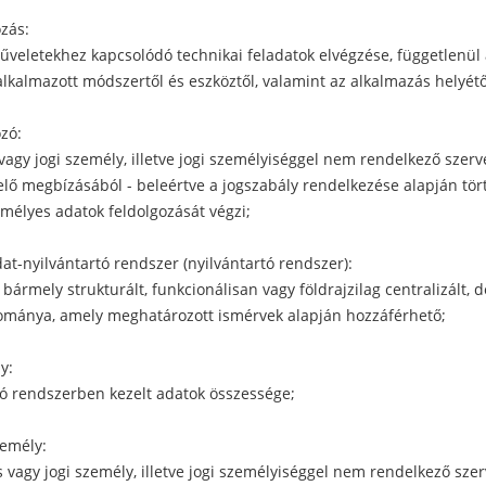
ozás:
űveletekhez kapcsolódó technikai feladatok elvégzése, függetlenül
lkalmazott módszertől és eszköztől, valamint az alkalmazás helyétő
ozó:
vagy jogi személy, illetve jogi személyiséggel nem rendelkező szerve
lő megbízásából - beleértve a jogszabály rendelkezése alapján tör
emélyes adatok feldolgozását végzi;
at-nyilvántartó rendszer (nyilvántartó rendszer):
ármely strukturált, funkcionálisan vagy földrajzilag centralizált, d
lománya, amely meghatározott ismérvek alapján hozzáférhető;
y:
tó rendszerben kezelt adatok összessége;
zemély:
 vagy jogi személy, illetve jogi személyiséggel nem rendelkező szer