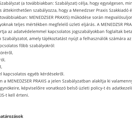
zabályzat (a továbbiakban: Szabályzat) célja, hogy egységesen, min
s áttekinthetően szabályozza, hogy a Menedzser Praxis Szakkiadó 
a továbbiakban: MENEDZSER PRAXIS) működése során megvalósuljon
yoknak teljes mértékben megfelelő üzleti eljárás. A MENEDZSR PRA
rtja az adatvédelemmel kapcsolatos jogszabályokban foglaltak beta
n Szabályzatot, amely tájékoztatást nyújt a felhasználók számára az
pcsolatos főbb szabályokról:
köréről,
ól,
l,
el kapcsolatos egyéb kérdésekről.
n a MENEDZSER PRAXIS a jelen Szabályzatban alakítja ki valamenn
gynökeire, képviselőire vonatkozó belső üzleti policy-t és adatkeze
-t kell érteni.
határozások