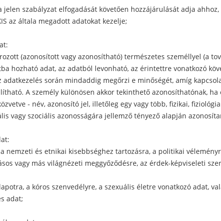
 a jelen szabályzat elfogadását követően hozzájárulását adja ahhoz,
 az általa megadott adatokat kezelje;
at:
zott (azonosított vagy azonosítható) természetes személlyel (a to
atba hozható adat, az adatból levonható, az érintettre vonatkozó köv
z adatkezelés során mindaddig megőrzi e minőségét, amíg kapcsola
llítható. A személy különösen akkor tekinthető azonosíthatónak, ha 
zvetve - név, azonosító jel, illetőleg egy vagy több, fizikai, fiziológia
ális vagy szociális azonosságára jellemző tényező alapján azonosítan
at:
 a nemzeti és etnikai kisebbséghez tartozásra, a politikai vélemény
llásos vagy más világnézeti meggyőződésre, az érdek-képviseleti szer
lapotra, a kóros szenvedélyre, a szexuális életre vonatkozó adat, va
s adat;