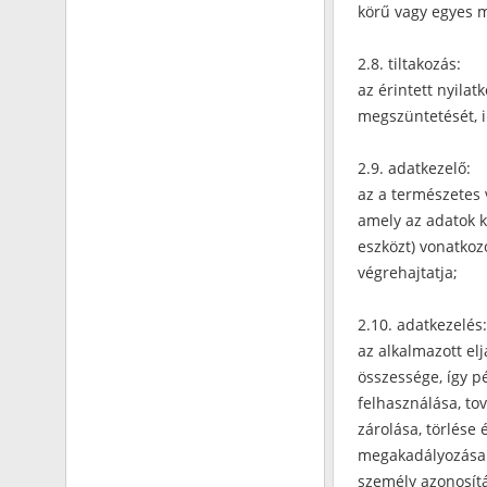
körű vagy egyes m
2.8. tiltakozás:
az érintett nyilat
megszüntetését, il
2.9. adatkezelő:
az a természetes 
amely az adatok k
eszközt) vonatkoz
végrehajtatja;
2.10. adatkezelés:
az alkalmazott el
összessége, így pé
felhasználása, to
zárolása, törlése
megakadályozása. 
személy azonosítá