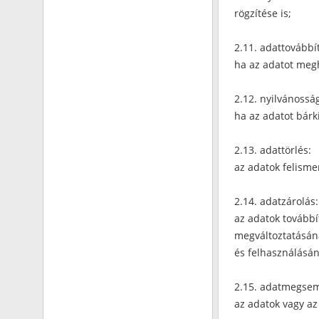
rögzítése is;
2.11. adattovábbí
ha az adatot meg
2.12. nyilvánossá
ha az adatot bárk
2.13. adattörlés:
az adatok felisme
2.14. adatzárolás:
az adatok továbbí
megváltoztatásán
és felhasználásán
2.15. adatmegsem
az adatok vagy az