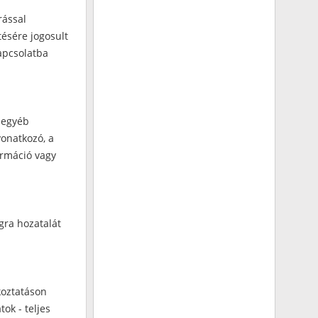
rással
tésére jogosult
kapcsolatba
 egyéb
vonatkozó, a
ormáció vagy
gra hozatalát
koztatáson
ok - teljes