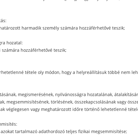
tás:
határozott harmadik személy számára hozzáférhetővé teszik;
gra hozatal:
i számára hozzáférhetővé teszik;
rhetetlenné tétele oly módon, hogy a helyreállításuk többé nem le
tásának, megismerésének, nyilvánosságra hozatalának, átalakításá
ak, megsemmisítésének, törlésének, összekapcsolásának vagy öss
ak véglegesen vagy meghatározott időre történő lehetetlenné tétel
misítés:
 azokat tartalmazó adathordozó teljes fizikai megsemmisítése;