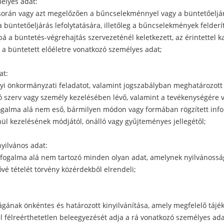
élyes adat:
 során vagy azt megelőzően a bűncselekménnyel vagy a büntetőeljá
 büntetőeljárás lefolytatására, illetőleg a bűncselekmények felderí
bá a büntetés-végrehajtás szervezeténél keletkezett, az érintettel 
 a büntetett előéletre vonatkozó személyes adat;
at:
lyi önkormányzati feladatot, valamint jogszabályban meghatározott
tó szerv vagy személy kezelésében lévő, valamint a tevékenységére 
ogalma alá nem eső, bármilyen módon vagy formában rögzített inf
nül kezelésének módjától, önálló vagy gyűjteményes jellegétől;
nyilvános adat:
 fogalma alá nem tartozó minden olyan adat, amelynek nyilvánossá
vé tételét törvény közérdekből elrendeli;
ságának önkéntes és határozott kinyilvánítása, amely megfelelő tájé
el félreérthetetlen beleegyezését adja a rá vonatkozó személyes adat