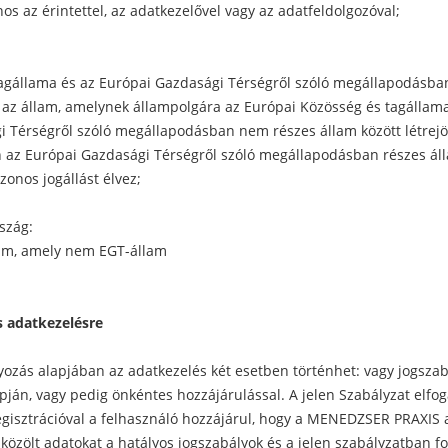
os az érintettel, az adatkezelővel vagy az adatfeldolgozóval;
tagállama és az Európai Gazdasági Térségről szóló megállapodásba
 az állam, amelynek állampolgára az Európai Közösség és tagállama
 Térségről szóló megállapodásban nem részes állam között létrejö
n az Európai Gazdasági Térségről szóló megállapodásban részes ál
zonos jogállást élvez;
szág:
am, amely nem EGT-állam
s adatkezelésre
yozás alapjában az adatkezelés két esetben történhet: vagy jogszab
pján, vagy pedig önkéntes hozzájárulással. A jelen Szabályzat elfo
egisztrációval a felhasználó hozzájárul, hogy a MENEDZSER PRAXIS 
közölt adatokat a hatályos jogszabályok és a jelen szabályzatban fo