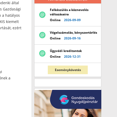
denki által
és Gazdasági
Felkészülés a köznevelés
változásaira
 a hatályos
Online
2026-09-09
XIS kiemelt
rtását, ezért
Végelszámolás, kényszertörlés
Online
2026-09-16
Ügyvédi kreditontok
Online
2026-12-31
Eseménykövetés
yi
lőnek a