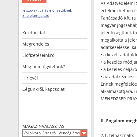
Az Adatvédelemi S
Jelszó-aktiválás előfizetőknek
értelmezhetően é
Elfelejtett jelszó
Tanácsadó Kft. (
magyar jogszabál
Kezdőoldal
jelentőségűnek ta
megalkotta a jele
Megrendelés
adatkezeléssel ka
• a kezelt adatok 
Előfizetéseinkről
• a kezelés módjár
Még nem ügyfelünk?
• a kezelés céljáró
• az adatkezeléss
Hírlevél
Ennek megfelelőe
Cégünkről, kapcsolat
alkalmazottjára, ü
MENEDZSER PRAXIS
II. Fogalom meg
MAGAZINVÁLASZTÁS
Vállalkozói Értesítő - Vendéglátás és Turizmus
2.1. felhasználó: