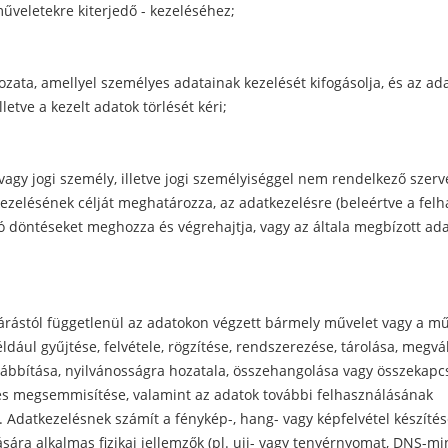
űveletekre kiterjedő - kezeléséhez;
kozata, amellyel személyes adatainak kezelését kifogásolja, és az ad
letve a kezelt adatok törlését kéri;
vagy jogi személy, illetve jogi személyiséggel nem rendelkező szerve
ezelésének célját meghatározza, az adatkezelésre (beleértve a felh
ó döntéseket meghozza és végrehajtja, vagy az általa megbízott ada
járástól függetlenül az adatokon végzett bármely művelet vagy a m
ldául gyűjtése, felvétele, rögzítése, rendszerezése, tárolása, megvá
vábbítása, nyilvánosságra hozatala, összehangolása vagy összekapc
 és megsemmisítése, valamint az adatok további felhasználásának
Adatkezelésnek számít a fénykép-, hang- vagy képfelvétel készítés
sára alkalmas fizikai jellemzők (pl. ujj- vagy tenyérnyomat, DNS-min