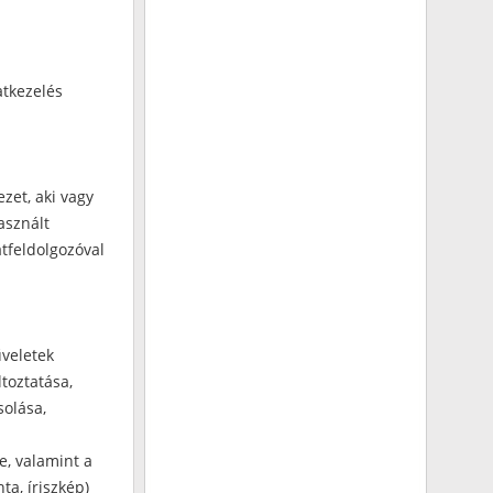
atkezelés
zet, aki vagy
asznált
tfeldolgozóval
űveletek
ltoztatása,
solása,
e, valamint a
ta, íriszkép)